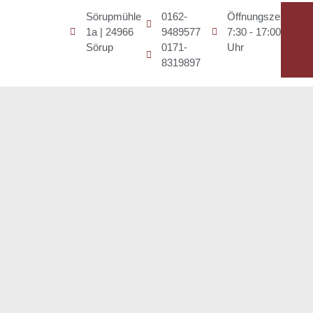
Sörupmühle
0162-
Öffnungszeiten
1a | 24966
9489577
7:30 - 17:00
Sörup
0171-
Uhr
8319897